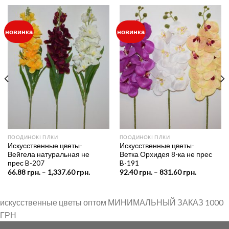
новинка
новинка
ПООДИНОКІ ГІЛКИ
ПООДИНОКІ ГІЛКИ
Искусственные цветы-
Искусственные цветы-
Вейгела натуральная не
Ветка Орхидея 8-ка не прес
прес B-207
B-191
Price
Price
66.88
грн.
–
1,337.60
грн.
92.40
грн.
–
831.60
грн.
range:
range:
н.
66.88 грн.
92.40 грн.
through
through
рн.
1,337.60 грн.
831.60 грн
искусственные цветы оптом МИНИМАЛЬНЫЙ ЗАКАЗ 1000
ГРН