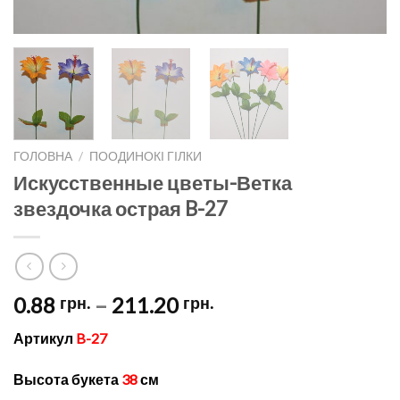
ГОЛОВНА
/
ПООДИНОКІ ГІЛКИ
Искусственные цветы-Ветка
звездочка острая B-27
Price
0.88
–
211.20
грн.
грн.
range:
Артикул
B-27
0.88 грн.
through
Высота букета
38
см
211.20 грн.