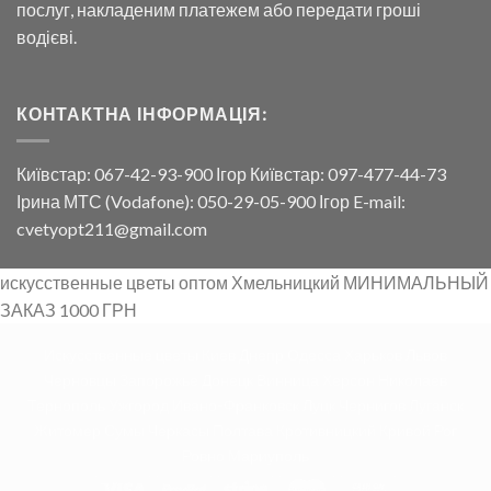
послуг, накладеним платежем або передати гроші
водієві.
КОНТАКТНА ІНФОРМАЦІЯ:
Київстар: 067-42-93-900 Ігор Київстар: 097-477-44-73
Ірина МТС (Vodafone): 050-29-05-900 Ігор E-mail:
cvetyopt211@gmail.com
искусственные цветы оптом Хмельницкий МИНИМАЛЬНЫЙ
ЗАКАЗ 1000 ГРН
Искусственные цветы Киев Днепр Одесса Харьков Львов
Черновцы Запорожье Донецк Винница Херсон Николаев
Тернополь Ужгород Ивано-Франковск Луцк Чернигов Луганск
Житомер Сумы Черкасы Полтава Кротивницкий Кривой Рог
Ровно Мариуполь