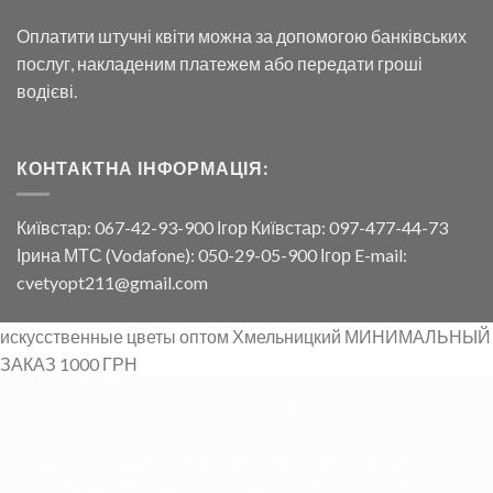
Оплатити штучні квіти можна за допомогою банківських
послуг, накладеним платежем або передати гроші
водієві.
КОНТАКТНА ІНФОРМАЦІЯ:
Київстар: 067-42-93-900 Ігор Київстар: 097-477-44-73
Ірина МТС (Vodafone): 050-29-05-900 Ігор E-mail:
cvetyopt211@gmail.com
искусственные цветы оптом Хмельницкий МИНИМАЛЬНЫЙ
ЗАКАЗ 1000 ГРН
Искусственные цветы Киев Днепр Одесса Харьков Львов
Черновцы Запорожье Донецк Винница Херсон Николаев
Тернополь Ужгород Ивано-Франковск Луцк Чернигов Луганск
Житомер Сумы Черкасы Полтава Кротивницкий Кривой Рог