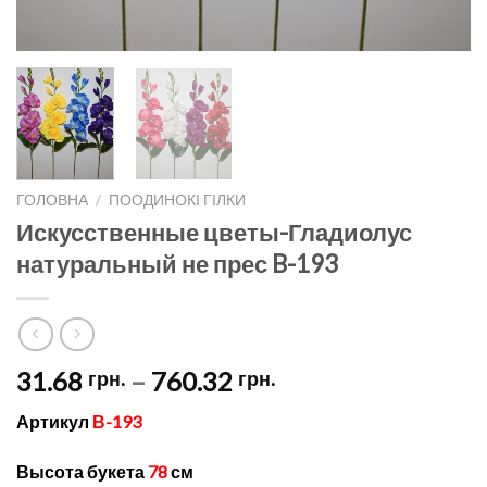
ГОЛОВНА
/
ПООДИНОКІ ГІЛКИ
Искусственные цветы-Гладиолус
натуральный не прес B-193
Price
31.68
–
760.32
грн.
грн.
range:
Артикул
В-193
31.68 грн.
through
Высота букета
78
см
760.32 грн.