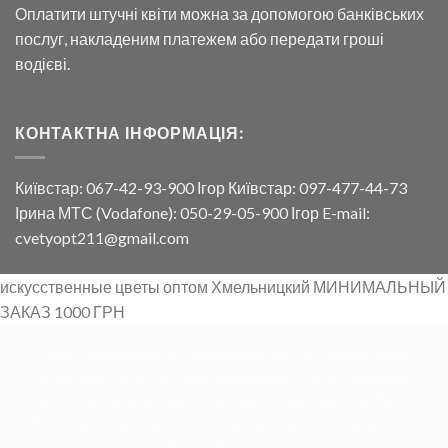
Оплатити штучні квіти можна за допомогою банківських
послуг, накладеним платежем або передати гроші
водієві.
КОНТАКТНА ІНФОРМАЦІЯ:
Київстар: 067-42-93-900 Ігор Київстар: 097-477-44-73
Ірина МТС (Vodafone): 050-29-05-900 Ігор E-mail:
cvetyopt211@gmail.com
искусственные цветы оптом Хмельницкий МИНИМАЛЬНЫЙ
ЗАКАЗ 1000 ГРН
Искусственные цветы Киев Днепр Одесса Харьков Львов
Черновцы Запорожье Донецк Винница Херсон Николаев
Тернополь Ужгород Ивано-Франковск Луцк Чернигов Луганск
Житомер Сумы Черкасы Полтава Кротивницкий Кривой Рог
Ровно Мариуполь