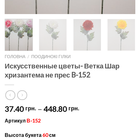
ГОЛОВНА
/
ПООДИНОКІ ГІЛКИ
Искусственные цветы- Ветка Шар
хризантема не прес B-152
Price
37.40
–
448.80
грн.
грн.
range:
Артикул
В-152
37.40 грн.
through
Высота букета
60
см
448.80 грн.