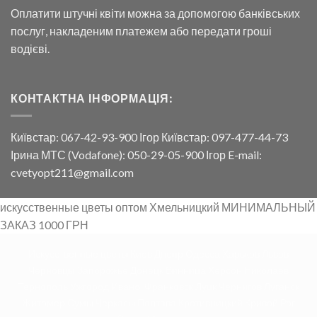
Оплатити штучні квіти можна за допомогою банківських
послуг, накладеним платежем або передати гроші
водієві.
КОНТАКТНА ІНФОРМАЦІЯ:
Київстар: 067-42-93-900 Ігор Київстар: 097-477-44-73
Ірина МТС (Vodafone): 050-29-05-900 Ігор E-mail:
cvetyopt211@gmail.com
искусственные цветы оптом Хмельницкий МИНИМАЛЬНЫЙ
ЗАКАЗ 1000 ГРН
Искусственные цветы Киев Днепр Одесса Харьков Львов
Черновцы Запорожье Донецк Винница Херсон Николаев
Тернополь Ужгород Ивано-Франковск Луцк Чернигов Луганск
Житомер Сумы Черкасы Полтава Кротивницкий Кривой Рог