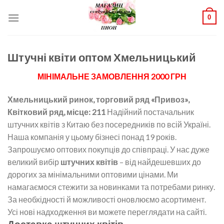
Skip
0
to
content
Штучні квіти оптом Хмельницький
МІНІМАЛЬНЕ ЗАМОВЛЕННЯ 2000 ГРН
Хмельницький ринок, торговий ряд «Привоз»,
Квітковий ряд, місце: 211
Надійний постачальник
штучних квітів з Китаю без посередників по всій Україні.
Наша компанія у цьому бізнесі понад 19 років.
Запрошуємо оптових покупців до співпраці. У нас дуже
великий вибір
штучних квітів
– від найдешевших до
дорогих за мінімальними оптовими цінами. Ми
намагаємося стежити за новинками та потребами ринку.
За необхідності й можливості оновлюємо асортимент.
Усі нові надходження ви можете переглядати на сайті.
Доставка штучних квітів