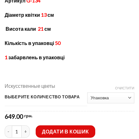
Артикул
G-134
12.98 грн.
through
Діаметр квітки
13
см
649.00 грн.
Висота кали
21
см
Кількість в упаковці
50
1
забарвлень в упаковці
Искусственные цветы
ОЧИСТИТИ
ВЫБЕРИТЕ КОЛИЧЕСТВО ТОВАРА
649.00
грн.
Штучні квіти-Головка Кала латексна Теракотова не парити G-
ДОДАТИ В КОШИК