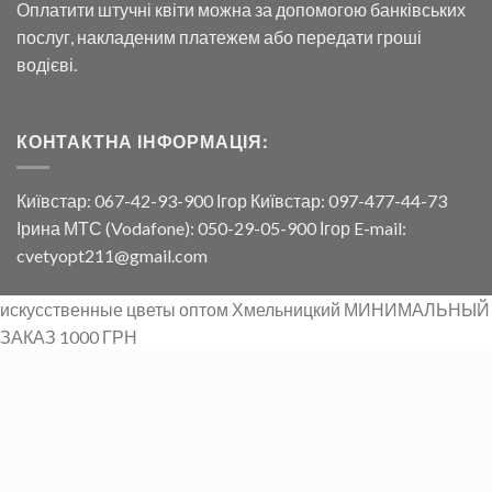
Оплатити штучні квіти можна за допомогою банківських
послуг, накладеним платежем або передати гроші
водієві.
КОНТАКТНА ІНФОРМАЦІЯ:
Київстар: 067-42-93-900 Ігор Київстар: 097-477-44-73
Ірина МТС (Vodafone): 050-29-05-900 Ігор E-mail:
cvetyopt211@gmail.com
искусственные цветы оптом Хмельницкий МИНИМАЛЬНЫЙ
ЗАКАЗ 1000 ГРН
Искусственные цветы Киев Днепр Одесса Харьков Львов
Черновцы Запорожье Донецк Винница Херсон Николаев
Тернополь Ужгород Ивано-Франковск Луцк Чернигов Луганск
Житомер Сумы Черкасы Полтава Кротивницкий Кривой Рог
Ровно Мариуполь