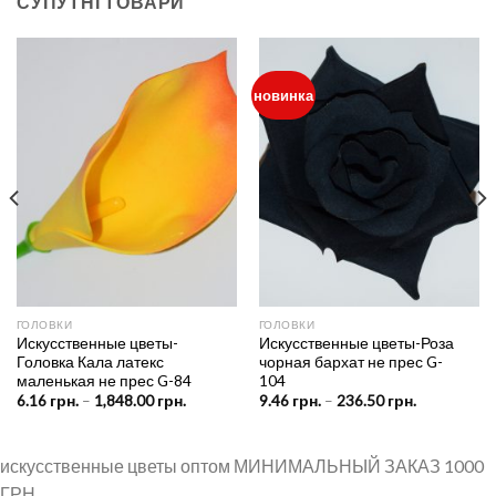
СУПУТНІ ТОВАРИ
новинка
ГОЛОВКИ
ГОЛОВКИ
Искусственные цветы-
Искусственные цветы-Роза
Головка Кала латекс
чорная бархат не прес G-
маленькая не прес G-84
104
Price
Price
6.16
грн.
–
1,848.00
грн.
9.46
грн.
–
236.50
грн.
range:
range:
6.16 грн.
9.46 грн.
н.
through
through
1,848.00 грн.
236.50 грн.
искусственные цветы оптом МИНИМАЛЬНЫЙ ЗАКАЗ 1000
ГРН