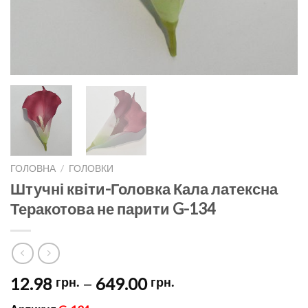
ГОЛОВНА
/
ГОЛОВКИ
Штучні квіти-Головка Кала латексна
Теракотова не парити G-134
Price
12.98
–
649.00
грн.
грн.
range: