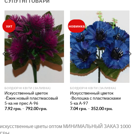
СУПУТНІ ТОВАРИ
хит
новинка
БОРДЮРНІ КВІТИ (ЗАЛИВКА)
БОРДЮРНІ КВІТИ (ЗАЛИВКА)
Искусственный цветок
Искусственный цветок
-Ёжик новый пластмасовый
-Волошка с пластмасками
5-ка не прес A-96
5-ка A-97
Price
Price
7.92
грн.
–
792.00
грн.
7.04
грн.
–
352.00
грн.
range:
range:
7.92 грн.
7.04 грн.
through
through
н.
792.00 грн.
352.00 грн.
искусственные цветы оптом МИНИМАЛЬНЫЙ ЗАКАЗ 1000
ГРН