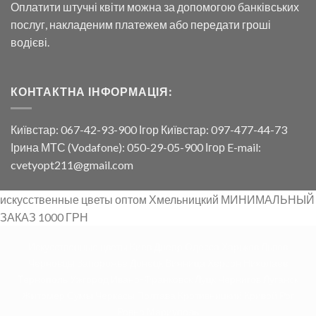
Оплатити штучні квіти можна за допомогою банківських
послуг, накладеним платежем або передати гроші
водієві.
КОНТАКТНА ІНФОРМАЦІЯ:
Київстар: 067-42-93-900 Ігор Київстар: 097-477-44-73
Ірина МТС (Vodafone): 050-29-05-900 Ігор E-mail:
cvetyopt211@gmail.com
искусственные цветы оптом Хмельницкий МИНИМАЛЬНЫЙ
ЗАКАЗ 1000 ГРН
Искусственные цветы Киев Днепр Одесса Харьков Львов
Черновцы Запорожье Донецк Винница Херсон Николаев
Тернополь Ужгород Ивано-Франковск Луцк Чернигов Луганск
Житомер Сумы Черкасы Полтава Кротивницкий Кривой Рог
Ровно Мариуполь