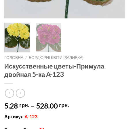
ГОЛОВНА
/
БОРДЮРНІ КВІТИ (ЗАЛИВКА)
Искусственные цветы-Примула
двойная 5-ка A-123
Price
5.28
–
528.00
грн.
грн.
range:
Артикул
A-123
5.28 грн.
through