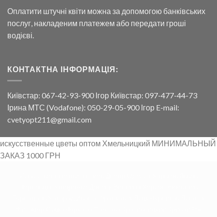
Оплатити штучні квіти можна за допомогою банківських
послуг, накладеним платежем або передати гроші
водієві.
КОНТАКТНА ІНФОРМАЦІЯ:
Київстар: 067-42-93-900 Ігор Київстар: 097-477-44-73
Ірина МТС (Vodafone): 050-29-05-900 Ігор E-mail:
cvetyopt211@gmail.com
искусственные цветы оптом Хмельницкий МИНИМАЛЬНЫЙ
ЗАКАЗ 1000 ГРН
Искусственные цветы Киев Днепр Одесса Харьков Львов
Черновцы Запорожье Донецк Винница Херсон Николаев
Тернополь Ужгород Ивано-Франковск Луцк Чернигов Луганск
Житомер Сумы Черкасы Полтава Кротивницкий Кривой Рог