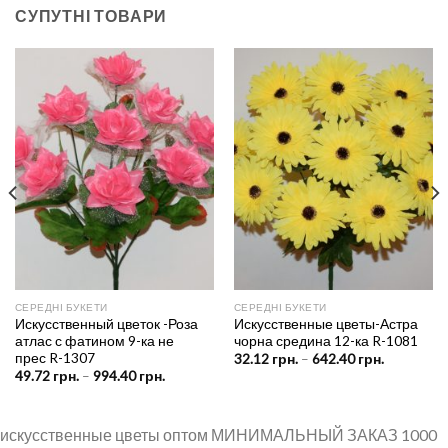
СУПУТНІ ТОВАРИ
СЕРЕДНІ БУКЕТИ
СЕРЕДНІ БУКЕТИ
Искусственный цветок -Роза
Искусственные цветы-Астра
атлас с фатином 9-ка не
чорна средина 12-ка R-1081
прес R-1307
Price
32.12
грн.
–
642.40
грн.
range:
Price
49.72
грн.
–
994.40
грн.
н.
32.12 грн.
range:
through
49.72 грн.
рн.
642.40 грн
through
994.40 грн.
искусственные цветы оптом МИНИМАЛЬНЫЙ ЗАКАЗ 1000