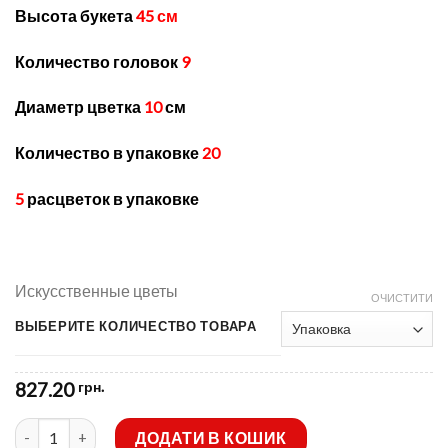
through
Высота букета
45 см
827.20 грн.
Количество головок
9
Диаметр цветка
10
см
Количество в упаковке
20
5
расцветок в упаковке
Искусственные цветы
ОЧИСТИТИ
ВЫБЕРИТЕ КОЛИЧЕСТВО ТОВАРА
827.20
грн.
Искусственные цветы -Гвоздика цветная с резеткой R-553 кі
ДОДАТИ В КОШИК