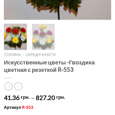
ГОЛОВНА
/
СЕРЕДНІ БУКЕТИ
Искусственные цветы -Гвоздика
цветная с резеткой R-553
Price
41.36
–
827.20
грн.
грн.
range:
Артикул
R-553
41.36 грн.