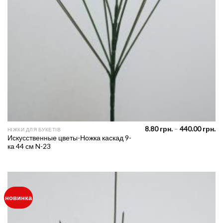
Pr
8.80
грн.
–
440.00
грн.
НІЖКИ ДЛЯ БУКЕТІВ
ra
Искусственные цветы-Ножка каскад 9-
8.
ка 44 см N-23
th
44
новинка