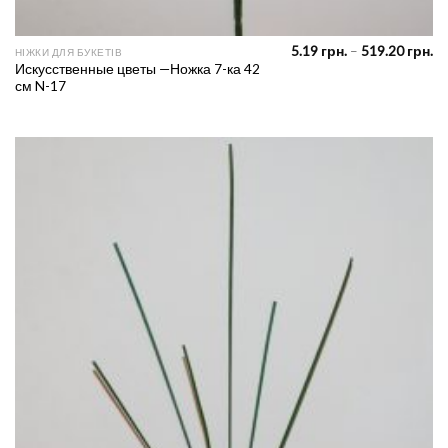
Pr
5.19
грн.
–
519.20
грн.
НІЖКИ ДЛЯ БУКЕТІВ
ra
Искусственные цветы —Ножка 7-ка 42
5.
см N-17
th
51