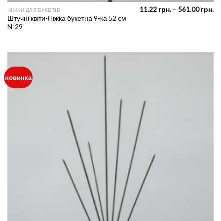
Pr
11.22
грн.
–
561.00
грн.
НІЖКИ ДЛЯ БУКЕТІВ
ra
Штучні квіти-Ніжка букетна 9-ка 52 см
11
N-29
th
56
новинка