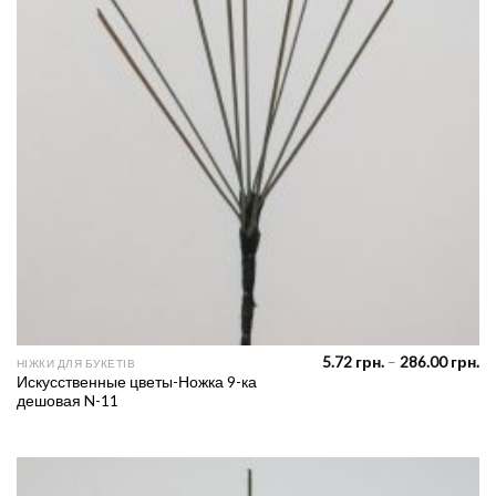
Pr
5.72
грн.
–
286.00
грн.
НІЖКИ ДЛЯ БУКЕТІВ
ra
Искусственные цветы-Ножка 9-ка
5.
дешовая N-11
th
28