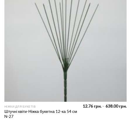
Pr
12.76
грн.
–
638.00
грн.
НІЖКИ ДЛЯ БУКЕТІВ
ra
Штучні квіти-Ніжка букетна 12-ка 54 см
12
N-27
th
63