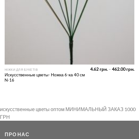
Pr
4.62
грн.
–
462.00
грн.
НІЖКИ ДЛЯ БУКЕТІВ
ra
Искусственные цветы- Ножка 6-ка 40 см
4.
N-16
th
46
искусственные цветы оптом МИНИМАЛЬНЫЙ ЗАКАЗ 1000
ГРН
ПРО НАС