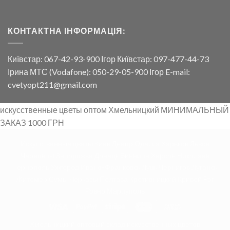
КОНТАКТНА ІНФОРМАЦІЯ:
Київстар: 067-42-93-900 Ігор Київстар: 097-477-44-73
Ірина МТС (Vodafone): 050-29-05-900 Ігор E-mail:
cvetyopt211@gmail.com
искусственные цветы оптом Хмельницкий МИНИМАЛЬНЫЙ
ЗАКАЗ 1000 ГРН
Искусственные цветы Киев Днепр Одесса Харьков Львов
Черновцы Запорожье Донецк Винница Херсон Николаев
Тернополь Ужгород Ивано-Франковск Луцк Чернигов Луганск
Житомер Сумы Черкасы Полтава Кротивницкий Кривой Рог
Ровно Мариуполь
Хмельницкий оптовый склад искусственных цветов