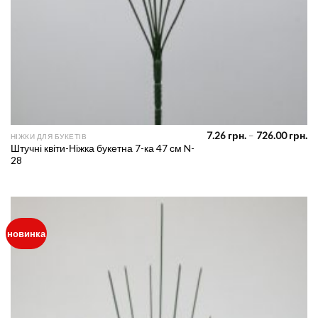
Pr
7.26
грн.
–
726.00
грн.
НІЖКИ ДЛЯ БУКЕТІВ
ra
Штучні квіти-Ніжка букетна 7-ка 47 см N-
7.
28
th
72
новинка