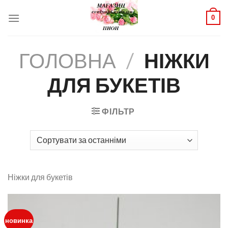
Skip
0
to
content
ГОЛОВНА
/
НІЖКИ
ДЛЯ БУКЕТІВ
ФІЛЬТР
Ніжки для букетів
новинка