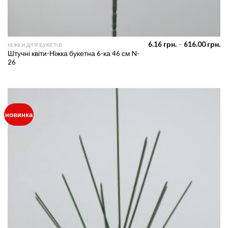
Pr
6.16
грн.
–
616.00
грн.
НІЖКИ ДЛЯ БУКЕТІВ
ra
Штучні квіти-Ніжка букетна 6-ка 46 см N-
6.
26
th
61
новинка