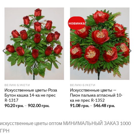
новинка
ВЕЛИКІ БУКЕТИ
ВЕЛИКІ БУКЕТИ
Искусственные цветы-Роза
Искусственные цветы —
Бутон кашка 14-ка не прес
Пион пальма атласный 10-
R-1317
ка не прес R-1352
Price
Price
90.20
грн.
–
902.00
грн.
91.08
грн.
–
546.48
грн.
range:
range:
н.
90.20 грн.
91.08 грн.
through
through
рн.
902.00 грн.
546.48 грн
искусственные цветы оптом МИНИМАЛЬНЫЙ ЗАКАЗ 1000
ГРН