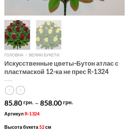
ГОЛОВНА
/
ВЕЛИКІ БУКЕТИ
Искусственные цветы-Бутон атлас с
пластмаской 12-ка не прес R-1324
Price
85.80
–
858.00
грн.
грн.
range:
Артикул
R-1324
85.80 грн.
through
Высота букета
52
см