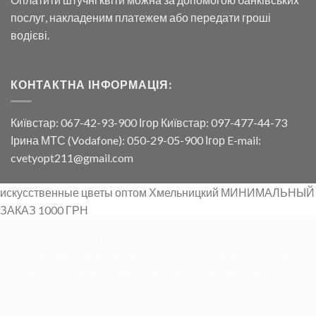
послуг, накладеним платежем або передати гроші
водієві.
КОНТАКТНА ІНФОРМАЦІЯ:
Київстар: 067-42-93-900 Ігор Київстар: 097-477-44-73
Ірина МТС (Vodafone): 050-29-05-900 Ігор E-mail:
cvetyopt211@gmail.com
искусственные цветы оптом Хмельницкий МИНИМАЛЬНЫЙ
ЗАКАЗ 1000 ГРН
Искусственные цветы Киев Днепр Одесса Харьков Львов
Черновцы Запорожье Донецк Винница Херсон Николаев
Тернополь Ужгород Ивано-Франковск Луцк Чернигов Луганск
Житомер Сумы Черкасы Полтава Кротивницкий Кривой Рог
Ровно Мариуполь