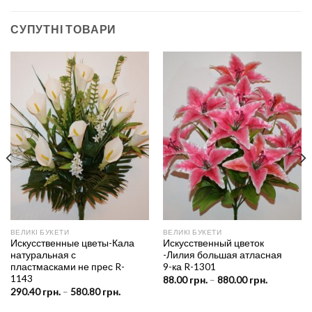
СУПУТНІ ТОВАРИ
ВЕЛИКІ БУКЕТИ
ВЕЛИКІ БУКЕТИ
Искусственные цветы-Кала
Искусственный цветок
натуральная с
-Лилия большая атласная
пластмасками не прес R-
9-ка R-1301
1143
Price
88.00
грн.
–
880.00
грн.
range:
Price
290.40
грн.
–
580.80
грн.
н.
88.00 грн.
range:
through
290.40 грн.