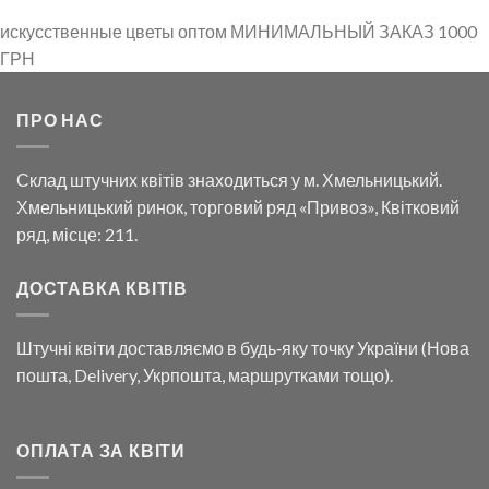
рн.
880.00 грн
through
580.80 грн.
искусственные цветы оптом МИНИМАЛЬНЫЙ ЗАКАЗ 1000
ГРН
ПРО НАС
Склад штучних квітів знаходиться у м. Хмельницький.
Хмельницький ринок, торговий ряд «Привоз», Квітковий
ряд, місце: 211.
ДОСТАВКА КВІТІВ
Штучні квіти доставляємо в будь‑яку точку України (Нова
пошта, Delivery, Укрпошта, маршрутками тощо).
ОПЛАТА ЗА КВІТИ