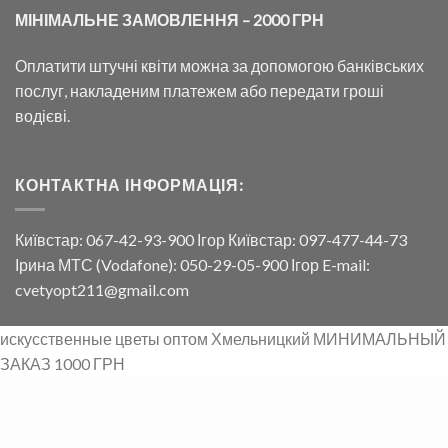
МІНІМАЛЬНЕ ЗАМОВЛЕННЯ – 2000 ГРН
Оплатити штучні квіти можна за допомогою банківських
послуг, накладеним платежем або передати гроші
водієві.
КОНТАКТНА ІНФОРМАЦІЯ:
Київстар: 067-42-93-900 Ігор Київстар: 097-477-44-73
Ірина МТС (Vodafone): 050-29-05-900 Ігор E-mail:
cvetyopt211@gmail.com
искусственные цветы оптом Хмельницкий МИНИМАЛЬНЫЙ
ЗАКАЗ 1000 ГРН
Искусственные цветы Киев Днепр Одесса Харьков Львов
Черновцы Запорожье Донецк Винница Херсон Николаев