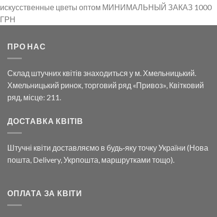
0 грн.
1,012.00 грн.
752.40 г
искусственные цветы оптом МИНИМАЛЬНЫЙ ЗАКАЗ 1000
ГРН
ПРО НАС
Склад штучних квітів знаходиться у м. Хмельницький.
Хмельницький ринок, торговий ряд «Привоз», Квітковий
ряд, місце: 211.
ДОСТАВКА КВІТІВ
Штучні квіти доставляємо в будь‑яку точку України (Нова
пошта, Delivery, Укрпошта, маршрутками тощо).
ОПЛАТА ЗА КВІТИ