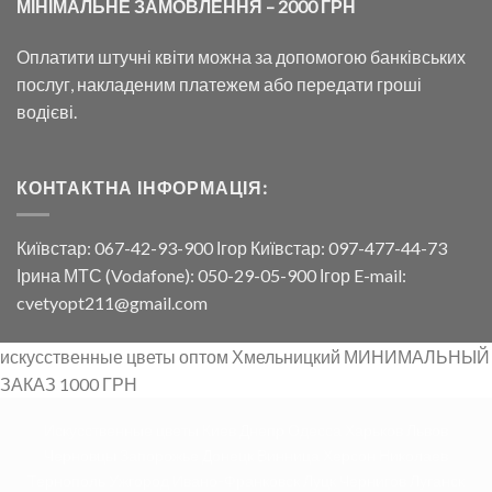
МІНІМАЛЬНЕ ЗАМОВЛЕННЯ – 2000 ГРН
Оплатити штучні квіти можна за допомогою банківських
послуг, накладеним платежем або передати гроші
водієві.
КОНТАКТНА ІНФОРМАЦІЯ:
Київстар: 067-42-93-900 Ігор Київстар: 097-477-44-73
Ірина МТС (Vodafone): 050-29-05-900 Ігор E-mail:
cvetyopt211@gmail.com
искусственные цветы оптом Хмельницкий МИНИМАЛЬНЫЙ
ЗАКАЗ 1000 ГРН
Искусственные цветы Киев Днепр Одесса Харьков Львов
Черновцы Запорожье Донецк Винница Херсон Николаев
Тернополь Ужгород Ивано-Франковск Луцк Чернигов Луганск