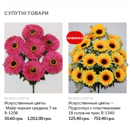
СУПУТНІ ТОВАРИ
новинка
ВЕЛИКІ БУКЕТИ
ВЕЛИКІ БУКЕТИ
Искусственные цветы
Искусственные цветы —
-Маёр чорная средина 7-ка
Подсолнух с пластмасками
R-1208
18 голов не прес R-1340
Price
Price
50.60
грн.
–
1,012.00
грн.
125.40
грн.
–
752.40
грн.
range:
range:
рн.
50.60 грн.
125.40 г
h
through
through