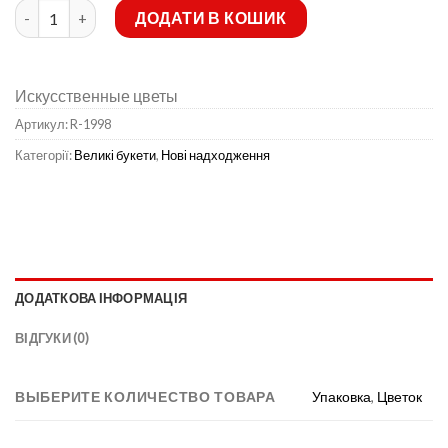
Штучні квіти-Півонія синя і жовта атласна 36 голів не прес R-1
ДОДАТИ В КОШИК
Искусственные цветы
Артикул:
R-1998
Категорії:
Великі букети
,
Нові надходження
ДОДАТКОВА ІНФОРМАЦІЯ
ВІДГУКИ (0)
ВЫБЕРИТЕ КОЛИЧЕСТВО ТОВАРА
Упаковка
,
Цветок