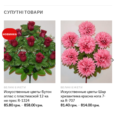
СУПУТНІ ТОВАРИ
новинка
ВЕЛИКІ БУКЕТИ
ВЕЛИКІ БУКЕТИ
Искусственные цветы-Бутон
Искусственные цветы-Шар
атлас с пластмаской 12-ка
хризантема красна нога 7-
не прес R-1324
ка R-707
Price
Price
85.80
грн.
–
858.00
грн.
81.40
грн.
–
814.00
грн.
range:
range:
0 грн.
85.80 грн.
81.40 грн.
gh
through
through