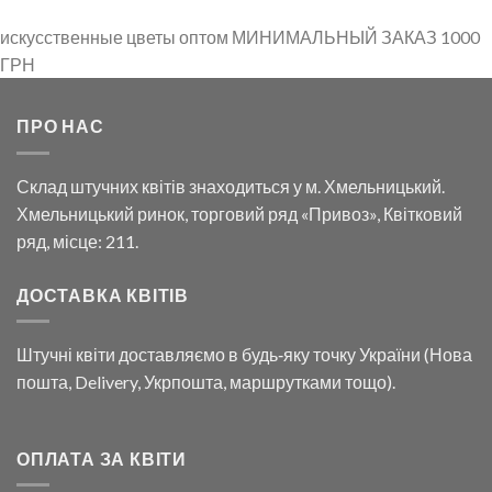
.00 грн.
858.00 грн.
814.00 грн
искусственные цветы оптом МИНИМАЛЬНЫЙ ЗАКАЗ 1000
ГРН
ПРО НАС
Склад штучних квітів знаходиться у м. Хмельницький.
Хмельницький ринок, торговий ряд «Привоз», Квітковий
ряд, місце: 211.
ДОСТАВКА КВІТІВ
Штучні квіти доставляємо в будь‑яку точку України (Нова
пошта, Delivery, Укрпошта, маршрутками тощо).
ОПЛАТА ЗА КВІТИ