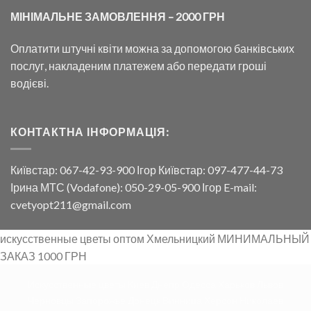
МІНІМАЛЬНЕ ЗАМОВЛЕННЯ – 2000 ГРН
Оплатити штучні квіти можна за допомогою банківських
послуг, накладеним платежем або передати гроші
водієві.
КОНТАКТНА ІНФОРМАЦІЯ:
Київстар: 067-42-93-900 Ігор Київстар: 097-477-44-73
Ірина МТС (Vodafone): 050-29-05-900 Ігор E-mail:
cvetyopt211@gmail.com
искусственные цветы оптом Хмельницкий МИНИМАЛЬНЫЙ
ЗАКАЗ 1000 ГРН
Искусственные цветы Киев Днепр Одесса Харьков Львов
Черновцы Запорожье Донецк Винница Херсон Николаев