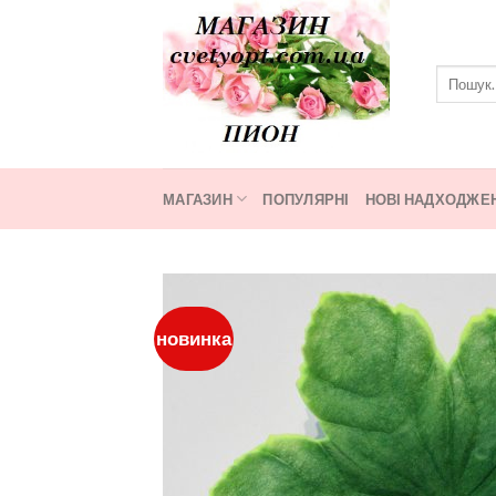
Skip
to
content
Шукати:
МАГАЗИН
ПОПУЛЯРНІ
НОВІ НАДХОДЖЕ
новинка