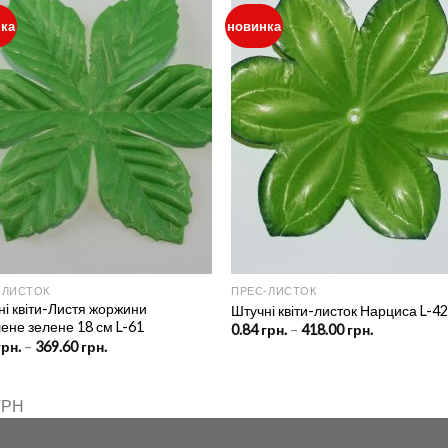
ка
новинка
‑ЛИСТОК
ПРЕС‑ЛИСТОК
ні квіти-Листя жоржини
Штучні квіти-листок Нарциса L-4
ене зелене 18 см L-61
Price
0.84
грн.
–
418.00
грн.
range:
Price
грн.
–
369.60
грн.
0.84 грн.
range:
through
0.92 грн.
418.00 грн.
through
369.60 грн.
ГРН