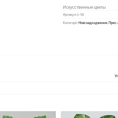
Искусственные цветы
Артикул:
L-50
Категорії:
Нові надходження
,
Прес‑
У