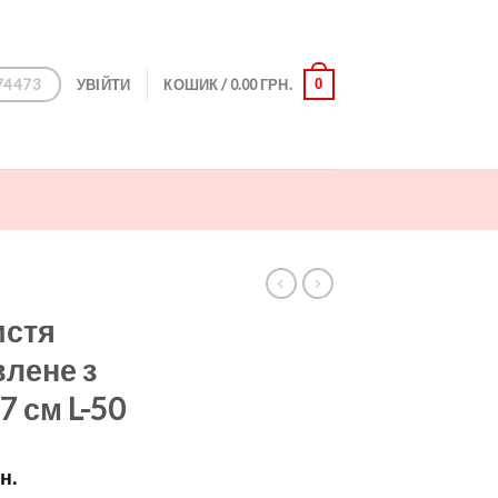
74473
0
УВІЙТИ
КОШИК /
0.00
ГРН.
истя
лене з
7 см L-50
Price
н.