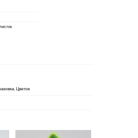
листок
паковка
,
Цветок