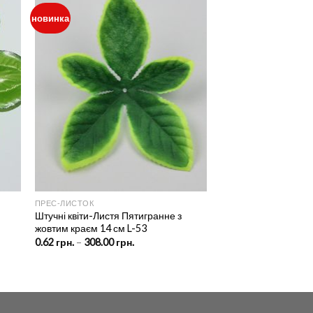
новинка
ПРЕС‑ЛИСТОК
Штучні квіти-Листя Пятигранне з
2
жовтим краєм 14 см L-53
Price
0.62
грн.
–
308.00
грн.
range:
0.62 грн.
through
308.00 грн.