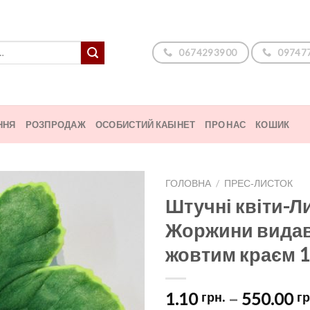
0674293900
09747
ННЯ
РОЗПРОДАЖ
ОСОБИСТИЙ КАБІНЕТ
ПРО НАС
КОШИК
ГОЛОВНА
/
ПРЕС‑ЛИСТОК
Штучні квіти-Л
Жоржини видав
жовтим краєм 1
1.10
–
550.00
грн.
гр