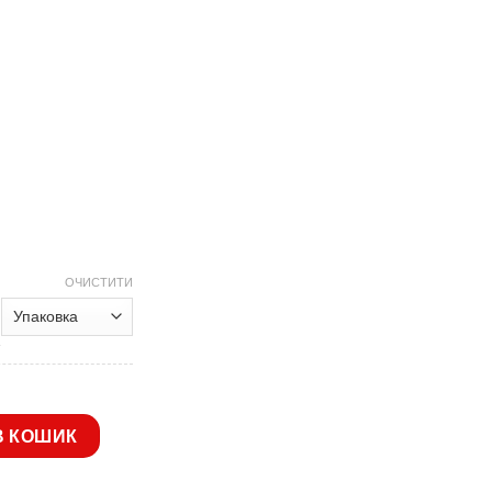
range:
1.10 грн.
through
550.00 грн.
ОЧИСТИТИ
идавлене з жовтим краєм 17 см L-50 кількість
В КОШИК