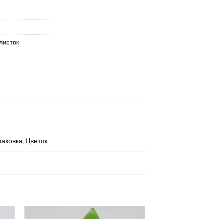
листок
паковка
,
Цветок