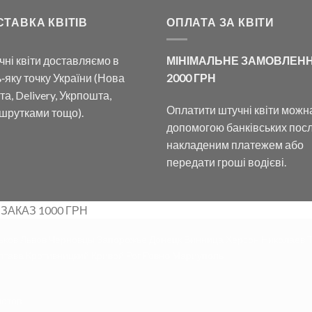
СТАВКА КВІТІВ
ОПЛАТА ЗА КВІТИ
чні квіти доставляємо в
МІНІМАЛЬНЕ ЗАМОВЛЕНН
‑яку точку України (Нова
2000 ГРН
а, Delivery, Укрпошта,
Оплатити штучні квіти можн
шрутками тощо).
допомогою банківських посл
накладеним платежем або
передати гроші водієві.
 ЗАКАЗ 1000 ГРН
ьков Львов Черновцы Запорожье Донецк Винница Херсон Николаев 
тава Кротивницкий Кривой Рог Ровно Мариуполь
ветов