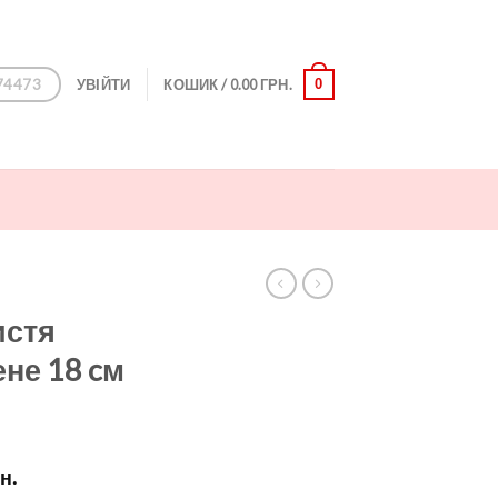
74473
0
УВІЙТИ
КОШИК /
0.00
ГРН.
истя
не 18 cм
Price
н.