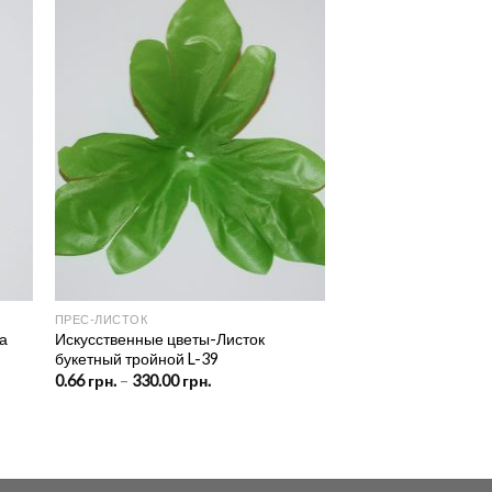
ПРЕС‑ЛИСТОК
за
Искусственные цветы-Листок
букетный тройной L-39
Price
0.66
грн.
–
330.00
грн.
range:
0.66 грн.
through
рн.
330.00 грн.