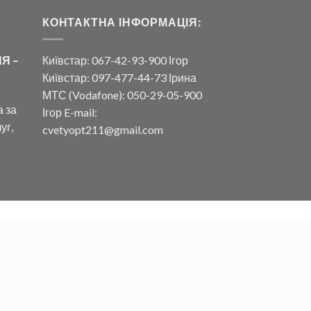
КОНТАКТНА ІНФОРМАЦІЯ:
Я –
Київстар: 067-42-93-900 Ігор
Київстар: 097-477-44-73 Ірина
МТС (Vodafone): 050-29-05-900
а за
Ігор E-mail:
уг,
cvetyopt211@gmail.com
Тернополь Ужгород Ивано-Франковск Луцк