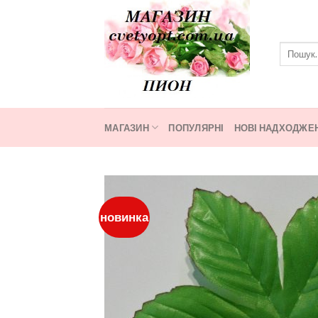
Skip
to
content
Шукати:
МАГАЗИН
ПОПУЛЯРНІ
НОВІ НАДХОДЖЕ
новинка