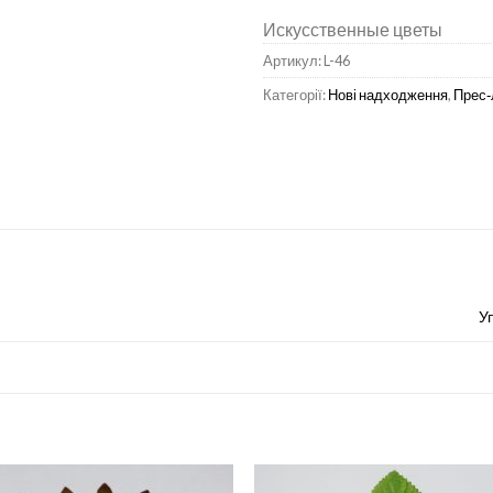
Искусственные цветы
Артикул:
L-46
Категорії:
Нові надходження
,
Прес‑
У