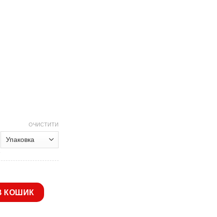
range:
0.92 грн.
through
369.60 грн.
ОЧИСТИТИ
ифлене 18 cм L-46 кількість
В КОШИК