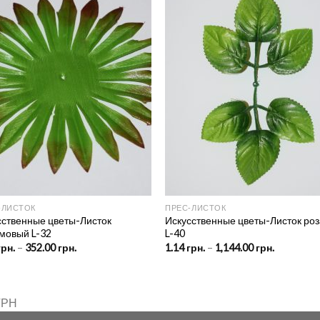
‑ЛИСТОК
ПРЕС‑ЛИСТОК
сственные цветы-Листок
Искусственные цветы-Листок ро
мовый L-32
L-40
Price
Price
грн.
–
352.00
грн.
1.14
грн.
–
1,144.00
грн.
range:
range:
0.88 грн.
1.14 грн.
through
through
352.00 грн.
1,144.00 г
ГРН