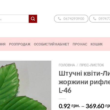
0674293900
09747
ННЯ
РОЗПРОДАЖ
ОСОБИСТИЙ КАБІНЕТ
ПРО НАС
КОШИК
ГОЛОВНА
/
ПРЕС‑ЛИСТОК
Штучні квіти-Л
жоржини рифле
L-46
0.92
–
369.60
грн.
гр