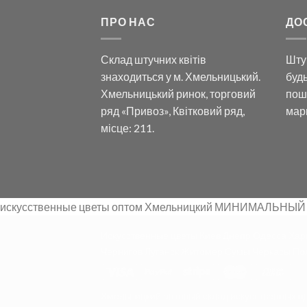
ПРО НАС
ДО
Склад штучних квітів
Шту
знаходиться у м. Хмельницький.
будь
Хмельницький ринок, торговий
пошт
ряд «Привоз», Квітковий ряд,
мар
місце: 211.
искусственные цветы оптом Хмельницкий МИНИМАЛЬНЫЙ
Искусственные цветы Киев Днепр Одесса Хар
Чернигов Луганск Житомер Сумы Черкасы Пол
Хмельницкий оптовый склад искусственных ц